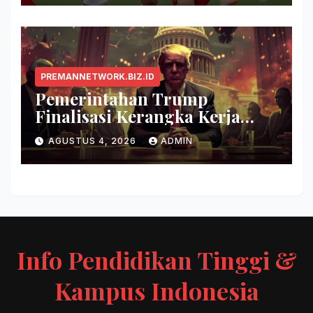
PREMANNETWORK.BIZ.ID
Pemerintahan Trump
Finalisasi Kerangka Kerja
Evaluasi Model AI Baru
AGUSTUS 4, 2026
ADMIN
Info Pendidikan Tinggi &
Kampus Indonesia