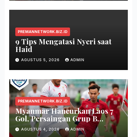
PREMANNETWORK.BIZ.ID
9 Tips Mengatasi Nyeri saat
Haid
AGUSTUS 5, 2026
ADMIN
PREMANNETWORK.BIZ.ID
Myanmar Hancurkan Laos 7
Gol, Persaingan Grup B
Memanas!
AGUSTUS 4, 2026
ADMIN