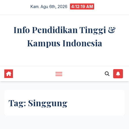
Skip
Kam. Agu 6th, 2026
4:12:20 AM
to
content
Info Pendidikan Tinggi &
Kampus Indonesia
premannetwork.biz.id
Tag:
Singgung