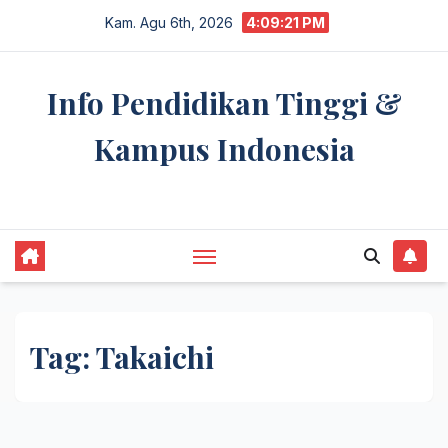
Skip
Kam. Agu 6th, 2026
4:09:22 PM
to
content
Info Pendidikan Tinggi &
Kampus Indonesia
premannetwork.biz.id
Tag:
Takaichi