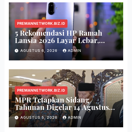
PREMANNETWORK.BIZ.ID
5 Rekomendasi HP Ramah
Lansia 2026 Layar Lebar,
Menu Simpel, dan Baterai
AGUSTUS 6, 2026
ADMIN
Awet
PREMANNETWORK.BIZ.ID
MPR Tetapkan Sidang
Tahunan Digelar 14 Agustus
2026
AGUSTUS 5, 2026
ADMIN