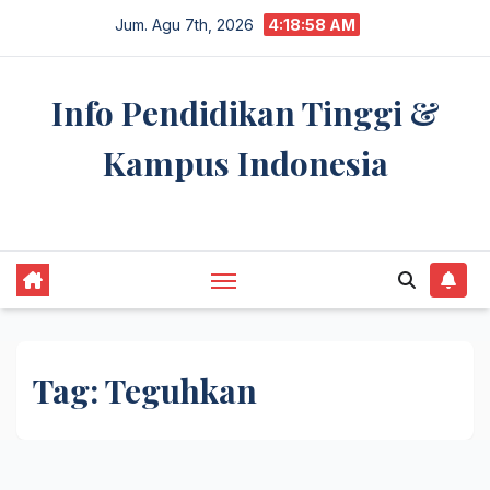
Skip
Jum. Agu 7th, 2026
4:18:58 AM
to
content
Info Pendidikan Tinggi &
Kampus Indonesia
premannetwork.biz.id
Tag:
Teguhkan