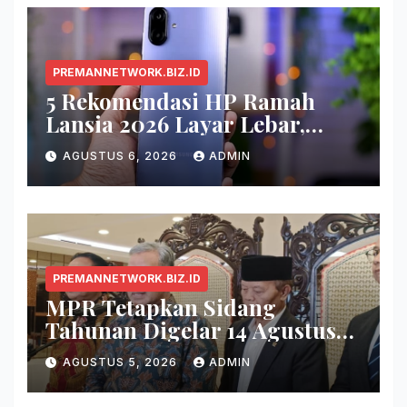
PREMANNETWORK.BIZ.ID
5 Rekomendasi HP Ramah
Lansia 2026 Layar Lebar,
Menu Simpel, dan Baterai
AGUSTUS 6, 2026
ADMIN
Awet
PREMANNETWORK.BIZ.ID
MPR Tetapkan Sidang
Tahunan Digelar 14 Agustus
2026
AGUSTUS 5, 2026
ADMIN