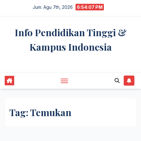
Skip
Jum. Agu 7th, 2026
6:54:08 PM
to
content
Info Pendidikan Tinggi &
Kampus Indonesia
premannetwork.biz.id
Tag:
Temukan