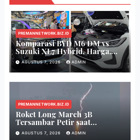
PREMANNETWORK.BIZ.ID
Komparasi BYD M6 DM vs
Suzuki XL7 Hybrid, Harga,
Fitur, dan Seberapa Irit?
AGUSTUS 7, 2026
ADMIN
PREMANNETWORK.BIZ.ID
Roket Long March 3B
Tersambar Petir saat
Meluncur, Misi Tetap Berhasil
AGUSTUS 7, 2026
ADMIN