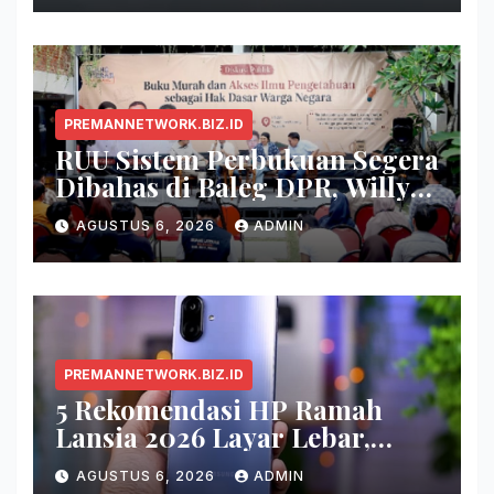
PREMANNETWORK.BIZ.ID
RUU Sistem Perbukuan Segera
Dibahas di Baleg DPR, Willy
Aditya: Buku Itu Makanan
AGUSTUS 6, 2026
ADMIN
Otak
PREMANNETWORK.BIZ.ID
5 Rekomendasi HP Ramah
Lansia 2026 Layar Lebar,
Menu Simpel, dan Baterai
AGUSTUS 6, 2026
ADMIN
Awet