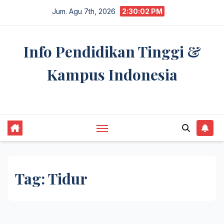
Skip
Jum. Agu 7th, 2026
2:30:03 PM
to
content
Info Pendidikan Tinggi &
Kampus Indonesia
premannetwork.biz.id
Tag:
Tidur