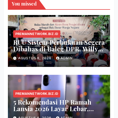
You missed
PREMANNETWORK.BIZ.ID
RUU Sistem Perbukuan Segera
Dibahas di Baleg DPR, Willy
Aditya: Buku Itu Makanan
AGUSTUS 6, 2026
ADMIN
Otak
PREMANNETWORK.BIZ.ID
5 Rekomendasi HP Ramah
Lansia 2026 Layar Lebar,
Menu Simpel, dan Baterai
AGUSTUS 6, 2026
ADMIN