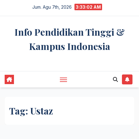
Skip
Jum. Agu 7th, 2026
3:33:03 AM
to
content
Info Pendidikan Tinggi &
Kampus Indonesia
premannetwork.biz.id
Tag:
Ustaz