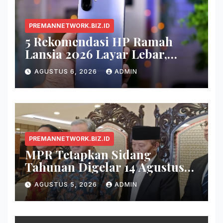
PREMANNETWORK.BIZ.ID
5 Rekomendasi HP Ramah
Lansia 2026 Layar Lebar,
Menu Simpel, dan Baterai
AGUSTUS 6, 2026
ADMIN
Awet
PREMANNETWORK.BIZ.ID
MPR Tetapkan Sidang
Tahunan Digelar 14 Agustus
2026
AGUSTUS 5, 2026
ADMIN