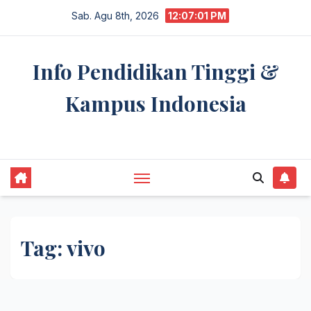
Skip
Sab. Agu 8th, 2026
12:07:01 PM
to
content
Info Pendidikan Tinggi &
Kampus Indonesia
premannetwork.biz.id
Tag:
vivo