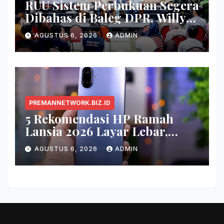
RUU Sistem Perbukuan Segera
Dibahas di Baleg DPR, Willy
Aditya: Buku Itu Makanan
AGUSTUS 6, 2026
ADMIN
Otak
PREMANNETWORK.BIZ.ID
5 Rekomendasi HP Ramah
Lansia 2026 Layar Lebar,
Menu Simpel, dan Baterai
AGUSTUS 6, 2026
ADMIN
Awet