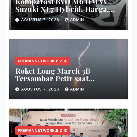
Komparasi BYD M6 DM vs
Suzuki XL7 Hybrid, Harga,
Fitur, dan Seberapa Irit?
AGUSTUS 7, 2026
ADMIN
PREMANNETWORK.BIZ.ID
Roket Long March 3B
Tersambar Petir saat
Meluncur, Misi Tetap Berhasil
AGUSTUS 7, 2026
ADMIN
PREMANNETWORK.BIZ.ID