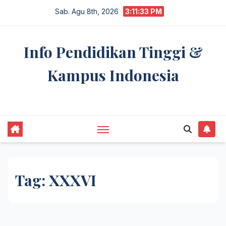
Skip
Sab. Agu 8th, 2026
3:11:33 PM
to
content
Info Pendidikan Tinggi &
Kampus Indonesia
premannetwork.biz.id
Tag:
XXXVI