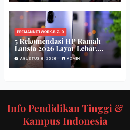
PREMANNETWORK.BIZ.ID
5 Rekomendasi HP Ramah
Lansia 2026 Layar Lebar,
Menu Simpel, dan Baterai
AGUSTUS 6, 2026
ADMIN
Awet
Info Pendidikan Tinggi &
Kampus Indonesia