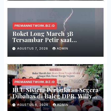
PREMANNETWORK.BIZ.ID
Roket Long March 3B
Tersambar Petir saat
Meluncur, Misi Tetap Berhasil
AGUSTUS 7, 2026
ADMIN
PREMANNETWORK.BIZ.ID
RUU Sistem Perbukuan Segera
Dibahas di Baleg DPR, Willy
Aditya: Buku Itu Makanan
AGUSTUS 6, 2026
ADMIN
Otak