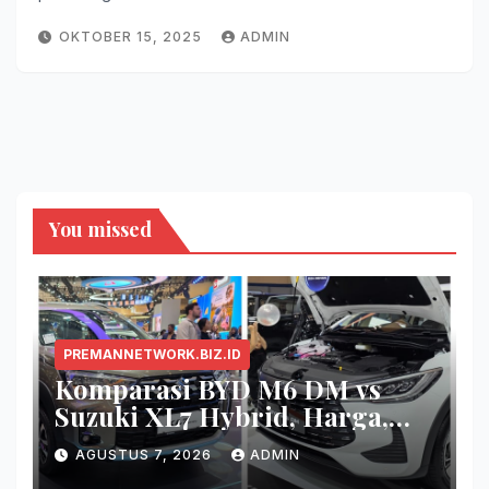
OKTOBER 15, 2025
ADMIN
You missed
PREMANNETWORK.BIZ.ID
Komparasi BYD M6 DM vs
Suzuki XL7 Hybrid, Harga,
Fitur, dan Seberapa Irit?
AGUSTUS 7, 2026
ADMIN