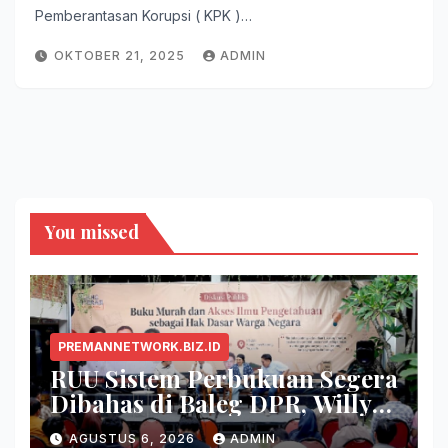
Pemberantasan Korupsi ( KPK )…
OKTOBER 21, 2025
ADMIN
You missed
PREMANNETWORK.BIZ.ID
RUU Sistem Perbukuan Segera
Dibahas di Baleg DPR, Willy
Aditya: Buku Itu Makanan
AGUSTUS 6, 2026
ADMIN