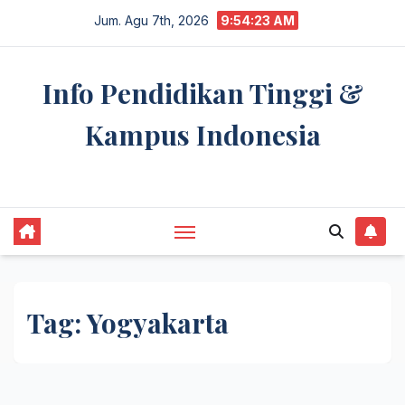
Skip
Jum. Agu 7th, 2026
9:54:24 AM
to
content
Info Pendidikan Tinggi &
Kampus Indonesia
premannetwork.biz.id
Tag:
Yogyakarta