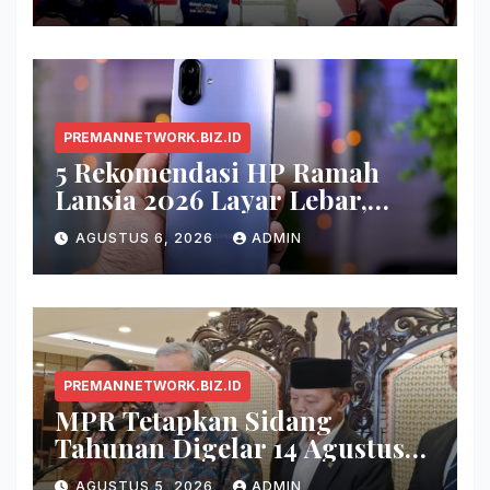
Otak
PREMANNETWORK.BIZ.ID
5 Rekomendasi HP Ramah
Lansia 2026 Layar Lebar,
Menu Simpel, dan Baterai
AGUSTUS 6, 2026
ADMIN
Awet
PREMANNETWORK.BIZ.ID
MPR Tetapkan Sidang
Tahunan Digelar 14 Agustus
2026
AGUSTUS 5, 2026
ADMIN