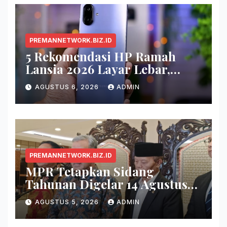
PREMANNETWORK.BIZ.ID
5 Rekomendasi HP Ramah
Lansia 2026 Layar Lebar,
Menu Simpel, dan Baterai
AGUSTUS 6, 2026
ADMIN
Awet
PREMANNETWORK.BIZ.ID
MPR Tetapkan Sidang
Tahunan Digelar 14 Agustus
2026
AGUSTUS 5, 2026
ADMIN