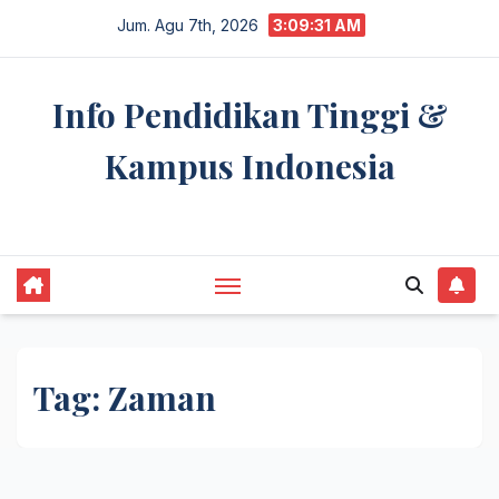
Skip
Jum. Agu 7th, 2026
3:09:32 AM
to
content
Info Pendidikan Tinggi &
Kampus Indonesia
premannetwork.biz.id
Tag:
Zaman