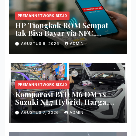
PREMANNETWORK.BIZ.ID
HP Tiongkok ROM Sempat
tak Bisa Bayar via NFC,
Google Wallet Disorot
AGUSTUS 8, 2026
ADMIN
PREMANNETWORK.BIZ.ID
Komparasi BYD M6 DM vs
Suzuki XL7 Hybrid, Harga,
Fitur, dan Seberapa Irit?
AGUSTUS 7, 2026
ADMIN