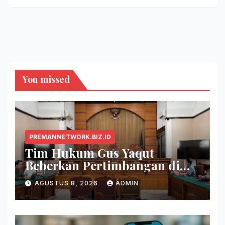
You missed
PREMANNETWORK.BIZ.ID
Tim Hukum Gus Yaqut
Beberkan Pertimbangan di
Balik Pembagian Tambahan
AGUSTUS 8, 2026
ADMIN
Kuota Haji 2024