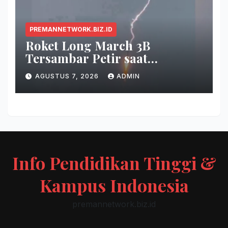
PREMANNETWORK.BIZ.ID
Roket Long March 3B
Tersambar Petir saat
Meluncur, Misi Tetap Berhasil
AGUSTUS 7, 2026
ADMIN
Info Pendidikan Tinggi &
Kampus Indonesia
premannetwork.biz.id