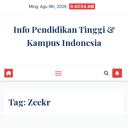
Skip
Ming. Agu 9th, 2026
6:43:55 AM
to
content
Info Pendidikan Tinggi &
Kampus Indonesia
premannetwork.biz.id
Tag:
Zeekr