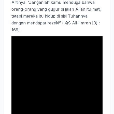
Artinya: “Janganlah kamu menduga bahwa
orang-orang yang gugur di jalan Allah itu mati,
tetapi mereka itu hidup di sisi Tuhannya
dengan mendapat rezeki” ( QS Ali-‘Imran [3] :
169).