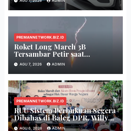
AGU 7, 2026
ADMIN
PREMANNETWORK.BIZ.ID
Roket Long March 3B
Tersambar Petir saat
Meluncur, Misi Tetap Berhasil
AGU 7, 2026
ADMIN
PREMANNETWORK.BIZ.ID
RUU Sistem Perbukuan Segera
Dibahas di Baleg DPR, Willy
Aditya: Buku Itu Makanan
AGU 6, 2026
ADMIN