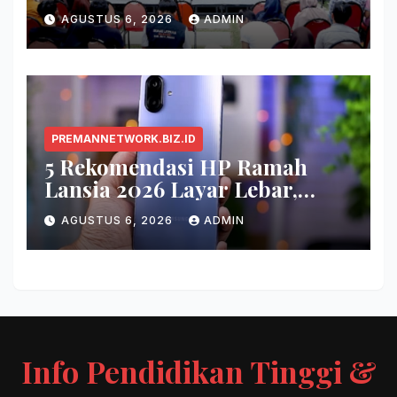
Aditya: Buku Itu Makanan
AGUSTUS 6, 2026
ADMIN
Otak
PREMANNETWORK.BIZ.ID
5 Rekomendasi HP Ramah
Lansia 2026 Layar Lebar,
Menu Simpel, dan Baterai
AGUSTUS 6, 2026
ADMIN
Awet
Info Pendidikan Tinggi &