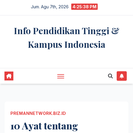
Skip
Jum. Agu 7th, 2026
4:25:38 PM
to
content
Info Pendidikan Tinggi &
Kampus Indonesia
premannetwork.biz.id
PREMANNETWORK.BIZ.ID
10 Ayat tentang