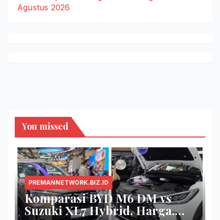
Agustus 2026
You missed
PREMANNETWORK.BIZ.ID
Komparasi BYD M6 DM vs
Suzuki XL7 Hybrid, Harga,