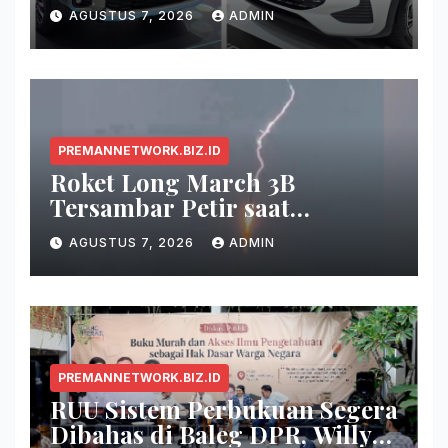
Fitur, dan Seberapa Irit?
AGUSTUS 7, 2026
ADMIN
PREMANNETWORK.BIZ.ID
Roket Long March 3B
Tersambar Petir saat
Meluncur, Misi Tetap Berhasil
AGUSTUS 7, 2026
ADMIN
PREMANNETWORK.BIZ.ID
RUU Sistem Perbukuan Segera
Dibahas di Baleg DPR, Willy