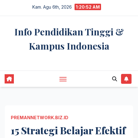
Skip
Kam. Agu 6th, 2026
1:20:53 AM
to
content
Info Pendidikan Tinggi &
Kampus Indonesia
premannetwork.biz.id
PREMANNETWORK.BIZ.ID
15 Strategi Belajar Efektif