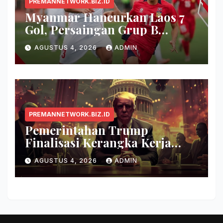
PREMANNETWORK.BIZ.ID
Myanmar Hancurkan Laos 7
Gol, Persaingan Grup B
Memanas!
AGUSTUS 4, 2026
ADMIN
PREMANNETWORK.BIZ.ID
Pemerintahan Trump
Finalisasi Kerangka Kerja
Evaluasi Model AI Baru
AGUSTUS 4, 2026
ADMIN