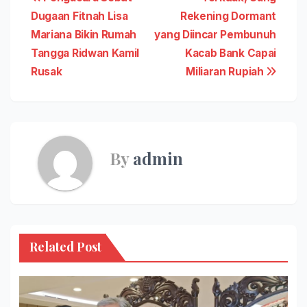
Navigasi
Dugaan Fitnah Lisa
Rekening Dormant
pos
Mariana Bikin Rumah
yang Diincar Pembunuh
Tangga Ridwan Kamil
Kacab Bank Capai
Rusak
Miliaran Rupiah
By
admin
Related Post