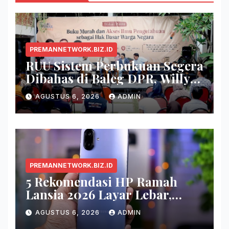
PREMANNETWORK.BIZ.ID
RUU Sistem Perbukuan Segera
Dibahas di Baleg DPR, Willy
Aditya: Buku Itu Makanan
AGUSTUS 6, 2026
ADMIN
Otak
PREMANNETWORK.BIZ.ID
5 Rekomendasi HP Ramah
Lansia 2026 Layar Lebar,
Menu Simpel, dan Baterai
AGUSTUS 6, 2026
ADMIN
Awet