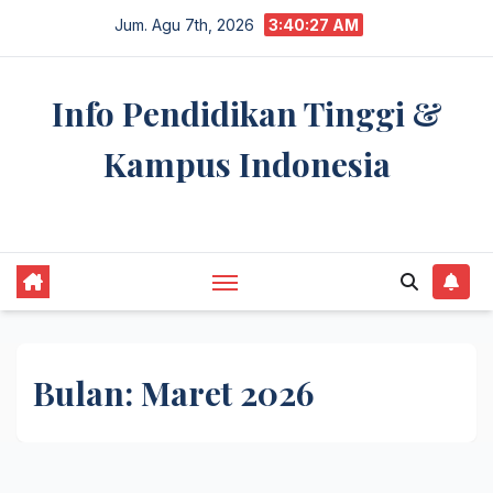
Skip
Jum. Agu 7th, 2026
3:40:28 AM
to
content
Info Pendidikan Tinggi &
Kampus Indonesia
premannetwork.biz.id
Bulan:
Maret 2026