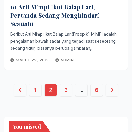
10 Arti Mimpi Ikut Balap Lari,
Pertanda Sedang Menghindari
Sesuatu
Berikut Arti Mimpi Ikut Balap Lari(Freepik) MIMPI adalah
pengalaman bawah sadar yang terjadi saat seseorang
sedang tidur, biasanya berupa gambaran,…
MARET 22, 2026
ADMIN
Paginasi
1
2
3
…
6
pos
You missed