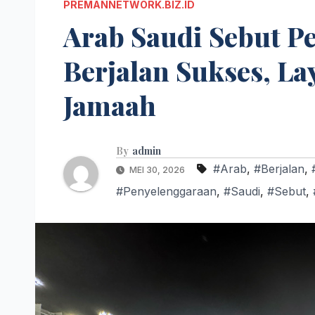
PREMANNETWORK.BIZ.ID
Arab Saudi Sebut P
Berjalan Sukses, Lay
Jamaah
By
admin
#Arab
,
#Berjalan
,
MEI 30, 2026
#Penyelenggaraan
,
#Saudi
,
#Sebut
,