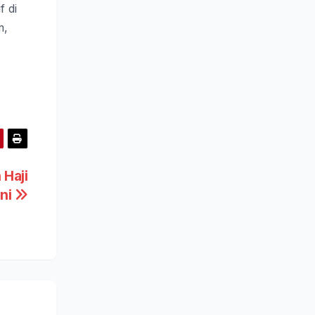
 di
m,
 Haji
Ini