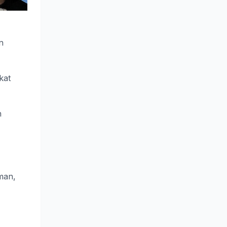
n
kat
h
man,