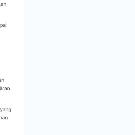
kan
pai
ah
diran
 yang
anan