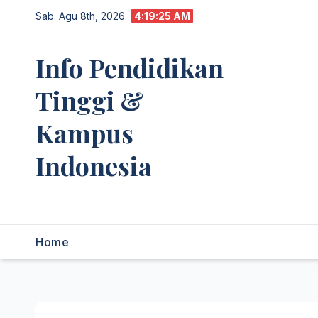
Skip
Sab. Agu 8th, 2026
4:19:26 AM
to
content
Info Pendidikan
Tinggi &
Kampus
Indonesia
premannetwork.biz.id
Home