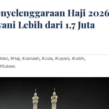
enyelenggaraan Haji 202
ani Lebih dari 1,7 Juta
#dari
,
#Haji
,
#Jamaah
,
#Juta
,
#Layani
,
#Lebih
,
#Sukses