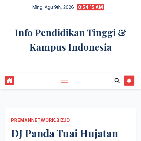
Skip
Ming. Agu 9th, 2026
8:54:15 AM
to
content
Info Pendidikan Tinggi &
Kampus Indonesia
premannetwork.biz.id
PREMANNETWORK.BIZ.ID
DJ Panda Tuai Hujatan