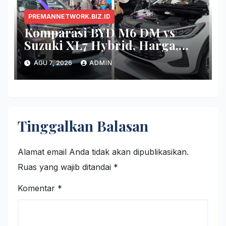
PREMANNETWORK.BIZ.ID
Komparasi BYD M6 DM vs
Suzuki XL7 Hybrid, Harga,
Fitur, dan Seberapa Irit?
AGU 7, 2026
ADMIN
Tinggalkan Balasan
Alamat email Anda tidak akan dipublikasikan.
Ruas yang wajib ditandai
*
Komentar
*