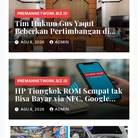
PREMANNETWORK.BIZ.ID
Tim Hukum Gus Yaqut
Beberkan Pertimbangan di
Balik Pembagian Tambahan
AGU 8, 2026
ADMIN
Kuota Haji 2024
PREMANNETWORK.BIZ.ID
HP Tiongkok ROM Sempat tak
Bisa Bayar via NFC, Google
Wallet Disorot
AGU 8, 2026
ADMIN