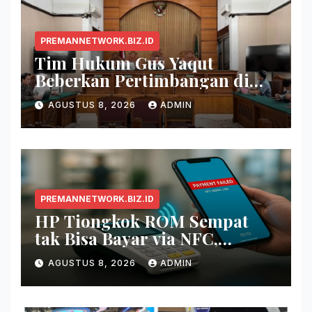
PREMANNETWORK.BIZ.ID
Tim Hukum Gus Yaqut
Beberkan Pertimbangan di
Balik Pembagian Tambahan
AGUSTUS 8, 2026
ADMIN
Kuota Haji 2024
PREMANNETWORK.BIZ.ID
HP Tiongkok ROM Sempat
tak Bisa Bayar via NFC,
Google Wallet Disorot
AGUSTUS 8, 2026
ADMIN