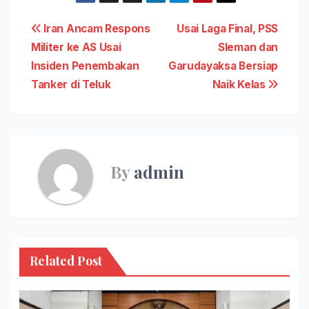
Navigasi
Iran Ancam Respons
Usai Laga Final, PSS
Militer ke AS Usai
Sleman dan
pos
Insiden Penembakan
Garudayaksa Bersiap
Tanker di Teluk
Naik Kelas
By
admin
Related Post