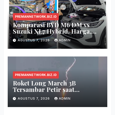
PREMANNETWORK.BIZ.ID
Komparasi BYD M6 DM vs
Suzuki XL7 Hybrid, Harga,
Fitur, dan Seberapa Irit?
AGUSTUS 7, 2026
ADMIN
PREMANNETWORK.BIZ.ID
Roket Long March 3B
Tersambar Petir saat
Meluncur, Misi Tetap Berhasil
AGUSTUS 7, 2026
ADMIN