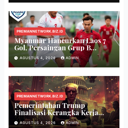
PREMANNETWORK.BIZ.ID
Myanmar Hancurkan Laos 7
Gol, Persaingan Grup B
Memanas!
AGUSTUS 4, 2026
ADMIN
PREMANNETWORK.BIZ.ID
Pemerintahan Trump
Finalisasi Kerangka Kerja
Evaluasi Model AI Baru
AGUSTUS 4, 2026
ADMIN