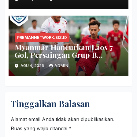
PREMANNETWORK.BIZ.ID
Myanmar Hancurkan Laos 7
Gol, Persaingan Grup B
Memanas!
AGU 4, 2026
ADMIN
Tinggalkan Balasan
Alamat email Anda tidak akan dipublikasikan.
Ruas yang wajib ditandai
*