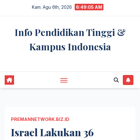
Skip
Kam. Agu 6th, 2026
6:49:06 AM
to
content
Info Pendidikan Tinggi &
Kampus Indonesia
premannetwork.biz.id
PREMANNETWORK.BIZ.ID
Israel Lakukan 36