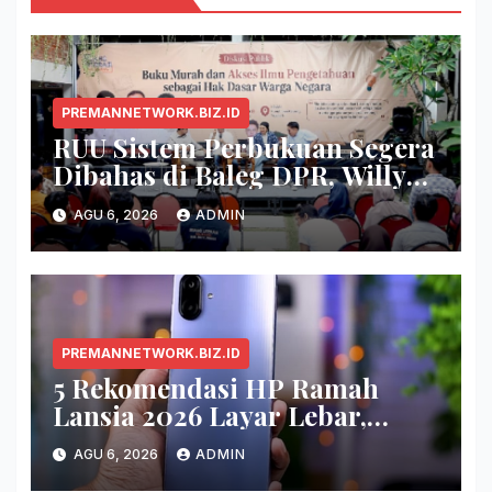
PREMANNETWORK.BIZ.ID
RUU Sistem Perbukuan Segera
Dibahas di Baleg DPR, Willy
Aditya: Buku Itu Makanan
AGU 6, 2026
ADMIN
Otak
PREMANNETWORK.BIZ.ID
5 Rekomendasi HP Ramah
Lansia 2026 Layar Lebar,
Menu Simpel, dan Baterai
AGU 6, 2026
ADMIN
Awet