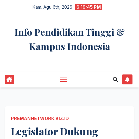
Skip
Kam. Agu 6th, 2026
6:19:46 PM
to
content
Info Pendidikan Tinggi &
Kampus Indonesia
premannetwork.biz.id
PREMANNETWORK.BIZ.ID
Legislator Dukung