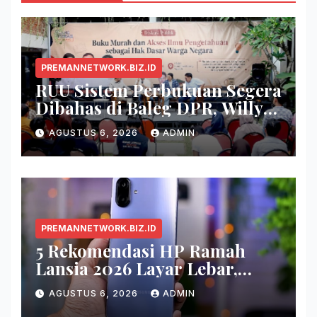
PREMANNETWORK.BIZ.ID
RUU Sistem Perbukuan Segera
Dibahas di Baleg DPR, Willy
Aditya: Buku Itu Makanan
AGUSTUS 6, 2026
ADMIN
Otak
PREMANNETWORK.BIZ.ID
5 Rekomendasi HP Ramah
Lansia 2026 Layar Lebar,
Menu Simpel, dan Baterai
AGUSTUS 6, 2026
ADMIN
Awet