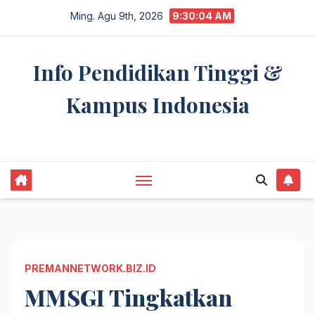
Skip
Ming. Agu 9th, 2026
9:30:05 AM
to
content
Info Pendidikan Tinggi &
Kampus Indonesia
premannetwork.biz.id
PREMANNETWORK.BIZ.ID
MMSGI Tingkatkan