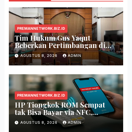
PREMANNETWORK.BIZ.ID
Tim Hukum Gus Yaqut
Beberkan Pertimbangan di
Balik Pembagian Tambahan
AGUSTUS 8, 2026
ADMIN
Kuota Haji 2024
PREMANNETWORK.BIZ.ID
HP Tiongkok ROM Sempat
tak Bisa Bayar via NFC,
Google Wallet Disorot
AGUSTUS 8, 2026
ADMIN