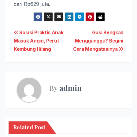
dari Rp629 juta.
Navigasi
Solusi Praktis Anak
Gusi Bengkak
Masuk Angin, Perut
Mengganggu? Begini
pos
Kembung Hilang
Cara Mengatasinya
By
admin
Related Post