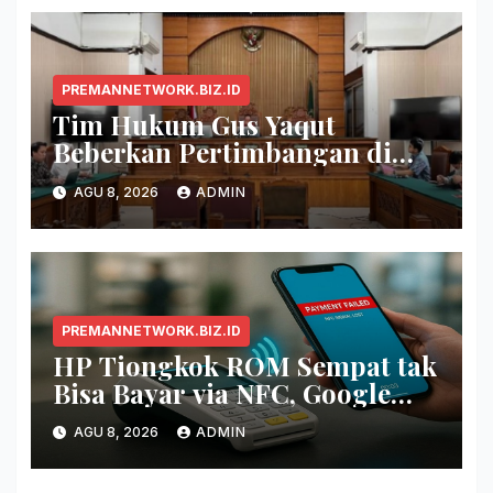
PREMANNETWORK.BIZ.ID
Tim Hukum Gus Yaqut
Beberkan Pertimbangan di
Balik Pembagian Tambahan
AGU 8, 2026
ADMIN
Kuota Haji 2024
PREMANNETWORK.BIZ.ID
HP Tiongkok ROM Sempat tak
Bisa Bayar via NFC, Google
Wallet Disorot
AGU 8, 2026
ADMIN