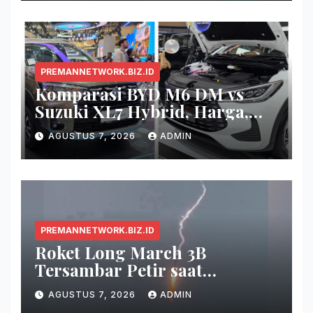
PREMANNETWORK.BIZ.ID
Komparasi BYD M6 DM vs
Suzuki XL7 Hybrid, Harga,
Fitur, dan Seberapa Irit?
AGUSTUS 7, 2026
ADMIN
PREMANNETWORK.BIZ.ID
Roket Long March 3B
Tersambar Petir saat
Meluncur, Misi Tetap Berhasil
AGUSTUS 7, 2026
ADMIN