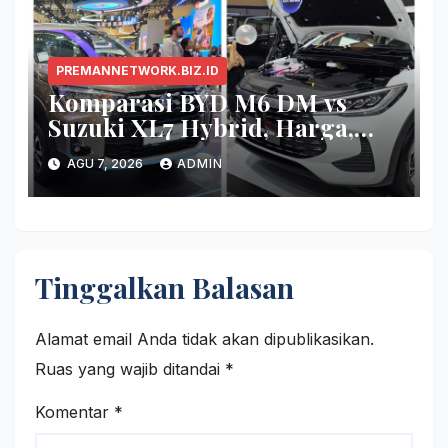
PREMANNETWORK.BIZ.ID
Komparasi BYD M6 DM vs
Suzuki XL7 Hybrid, Harga,
Fitur, dan Seberapa Irit?
AGU 7, 2026
ADMIN
Tinggalkan Balasan
Alamat email Anda tidak akan dipublikasikan.
Ruas yang wajib ditandai
*
Komentar
*