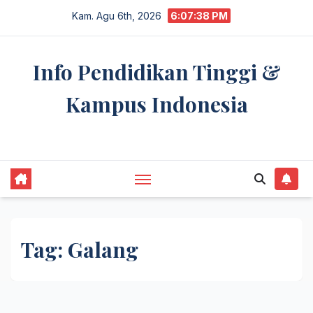
Skip
Kam. Agu 6th, 2026
6:07:38 PM
to
content
Info Pendidikan Tinggi &
Kampus Indonesia
premannetwork.biz.id
Tag:
Galang