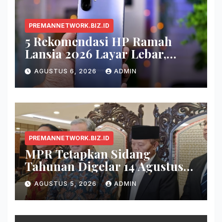
PREMANNETWORK.BIZ.ID
5 Rekomendasi HP Ramah
Lansia 2026 Layar Lebar,
Menu Simpel, dan Baterai
AGUSTUS 6, 2026
ADMIN
Awet
PREMANNETWORK.BIZ.ID
MPR Tetapkan Sidang
Tahunan Digelar 14 Agustus
2026
AGUSTUS 5, 2026
ADMIN