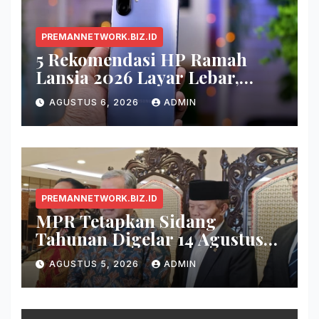
PREMANNETWORK.BIZ.ID
5 Rekomendasi HP Ramah
Lansia 2026 Layar Lebar,
Menu Simpel, dan Baterai
AGUSTUS 6, 2026
ADMIN
Awet
PREMANNETWORK.BIZ.ID
MPR Tetapkan Sidang
Tahunan Digelar 14 Agustus
2026
AGUSTUS 5, 2026
ADMIN