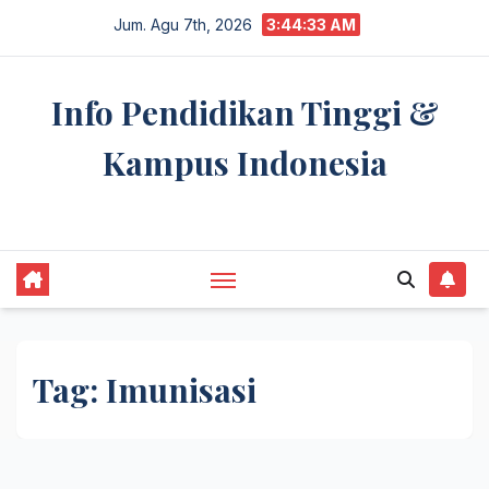
Skip
Jum. Agu 7th, 2026
3:44:34 AM
to
content
Info Pendidikan Tinggi &
Kampus Indonesia
premannetwork.biz.id
Tag:
Imunisasi