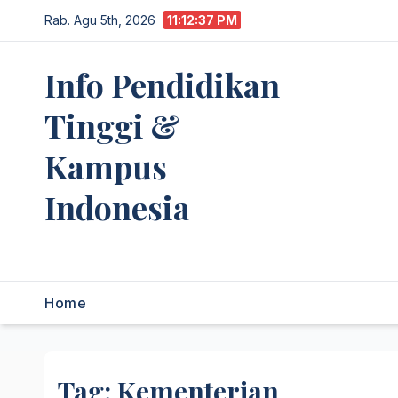
Skip
Rab. Agu 5th, 2026
11:12:38 PM
to
content
Info Pendidikan
Tinggi &
Kampus
Indonesia
premannetwork.biz.id
Home
Tag:
Kementerian