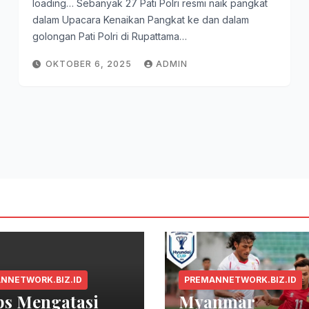
loading… Sebanyak 27 Pati Polri resmi naik pangkat
dalam Upacara Kenaikan Pangkat ke dan dalam
golongan Pati Polri di Rupattama…
OKTOBER 6, 2025
ADMIN
NNETWORK.BIZ.ID
PREMANNETWORK.BIZ.ID
ps Mengatasi
Myanmar