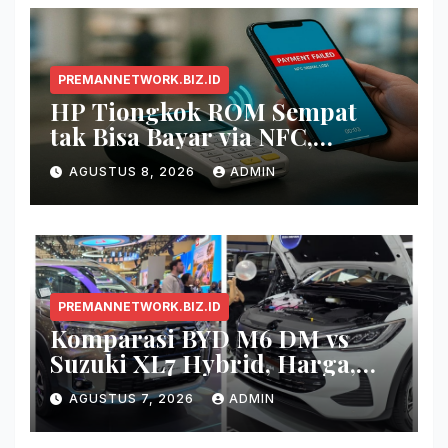
PREMANNETWORK.BIZ.ID
HP Tiongkok ROM Sempat
tak Bisa Bayar via NFC,
Google Wallet Disorot
AGUSTUS 8, 2026
ADMIN
PREMANNETWORK.BIZ.ID
Komparasi BYD M6 DM vs
Suzuki XL7 Hybrid, Harga,
Fitur, dan Seberapa Irit?
AGUSTUS 7, 2026
ADMIN