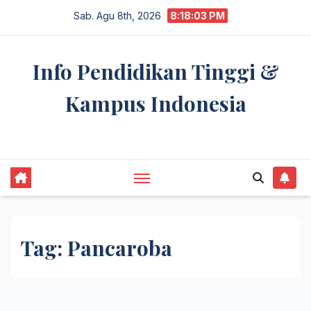
Skip
Sab. Agu 8th, 2026
8:18:03 PM
to
content
Info Pendidikan Tinggi &
Kampus Indonesia
premannetwork.biz.id
Tag:
Pancaroba