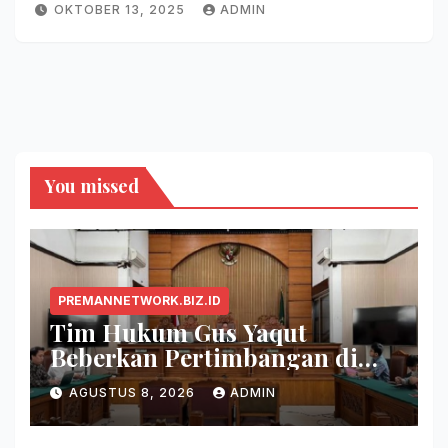
OKTOBER 13, 2025
ADMIN
You missed
PREMANNETWORK.BIZ.ID
Tim Hukum Gus Yaqut
Beberkan Pertimbangan di
Balik Pembagian Tambahan
AGUSTUS 8, 2026
ADMIN
Kuota Haji 2024