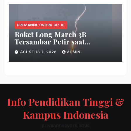
PREMANNETWORK.BIZ.ID
Roket Long March 3B
Tersambar Petir saat
Meluncur, Misi Tetap Berhasil
AGUSTUS 7, 2026
ADMIN
Info Pendidikan Tinggi &
Kampus Indonesia
premannetwork.biz.id