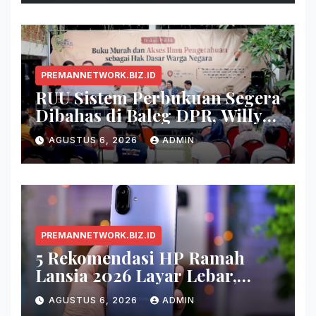
PREMANNETWORK.BIZ.ID
RUU Sistem Perbukuan Segera
Dibahas di Baleg DPR, Willy
Aditya: Buku Itu Makanan
AGUSTUS 6, 2026
ADMIN
Otak
PREMANNETWORK.BIZ.ID
5 Rekomendasi HP Ramah
Lansia 2026 Layar Lebar,
Menu Simpel, dan Baterai
AGUSTUS 6, 2026
ADMIN
Awet