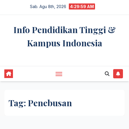
Skip
Sab. Agu 8th, 2026
4:29:59 AM
to
content
Info Pendidikan Tinggi &
Kampus Indonesia
premannetwork.biz.id
Tag:
Penebusan