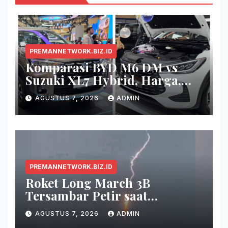
PREMANNETWORK.BIZ.ID
Komparasi BYD M6 DM vs
Suzuki XL7 Hybrid, Harga,
Fitur, dan Seberapa Irit?
AGUSTUS 7, 2026
ADMIN
PREMANNETWORK.BIZ.ID
Roket Long March 3B
Tersambar Petir saat
Meluncur, Misi Tetap Berhasil
AGUSTUS 7, 2026
ADMIN