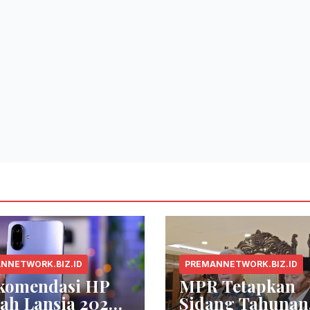
NNETWORK.BIZ.ID
PREMANNETWORK.BIZ.ID
ekomendasi HP
MPR Tetapkan
ah Lansia 2026
Sidang Tahunan