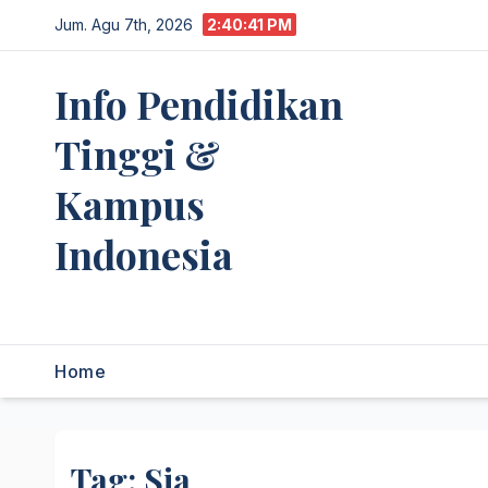
Skip
Jum. Agu 7th, 2026
2:40:41 PM
to
content
Info Pendidikan
Tinggi &
Kampus
Indonesia
premannetwork.biz.id
Home
Tag:
Sia