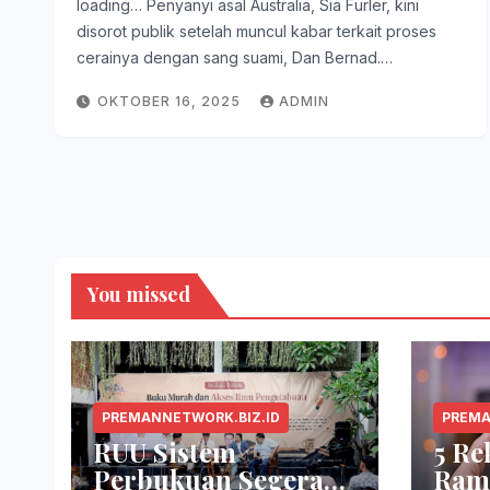
loading… Penyanyi asal Australia, Sia Furler, kini
disorot publik setelah muncul kabar terkait proses
cerainya dengan sang suami, Dan Bernad.…
OKTOBER 16, 2025
ADMIN
You missed
PREMANNETWORK.BIZ.ID
PREMA
RUU Sistem
5 R
Perbukuan Segera
Ram