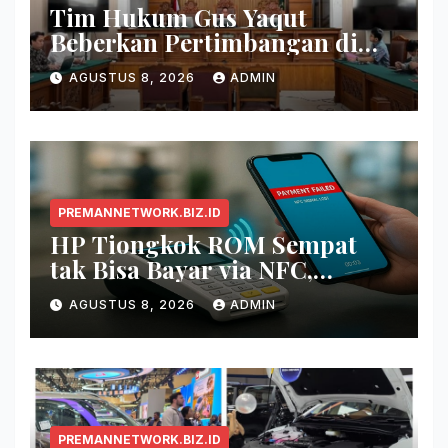
Tim Hukum Gus Yaqut
Beberkan Pertimbangan di
Balik Pembagian Tambahan
AGUSTUS 8, 2026
ADMIN
Kuota Haji 2024
PREMANNETWORK.BIZ.ID
HP Tiongkok ROM Sempat
tak Bisa Bayar via NFC,
Google Wallet Disorot
AGUSTUS 8, 2026
ADMIN
PREMANNETWORK.BIZ.ID