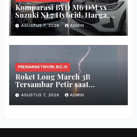
Komparasi BYD M6 DM vs
Suzuki XL7 Hybrid, Harga,
Fitur, dan Seberapa Irit?
AGUSTUS 7, 2026
ADMIN
PREMANNETWORK.BIZ.ID
Roket Long March 3B
Tersambar Petir saat
Meluncur, Misi Tetap Berhasil
AGUSTUS 7, 2026
ADMIN