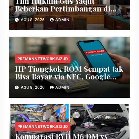
Tim Hukum Gus Yaqut
Beberkan Pertimbangan di
Balik Pembagian Tambahan
AGU 8, 2026
ADMIN
Kuota Haji 2024
PREMANNETWORK.BIZ.ID
HP Tiongkok ROM Sempat tak
Bisa Bayar via NFC, Google
Wallet Disorot
AGU 8, 2026
ADMIN
PREMANNETWORK.BIZ.ID
Komparasi BYD M6 DM vs