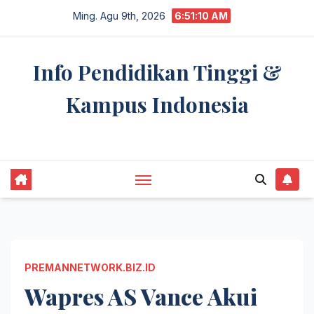
Skip
Ming. Agu 9th, 2026
6:51:10 AM
to
content
Info Pendidikan Tinggi &
Kampus Indonesia
premannetwork.biz.id
PREMANNETWORK.BIZ.ID
Wapres AS Vance Akui