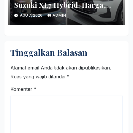
Suzuki XL7 Hybrid, Harga,
Fitur, dan Seberapa Irit?
AGU 7, 2026
ADMIN
Tinggalkan Balasan
Alamat email Anda tidak akan dipublikasikan.
Ruas yang wajib ditandai
*
Komentar
*