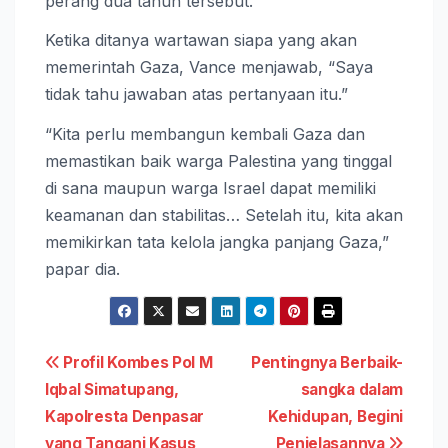
perang dua tahun tersebut.
Ketika ditanya wartawan siapa yang akan
memerintah Gaza, Vance menjawab, “Saya
tidak tahu jawaban atas pertanyaan itu.”
“Kita perlu membangun kembali Gaza dan
memastikan baik warga Palestina yang tinggal
di sana maupun warga Israel dapat memiliki
keamanan dan stabilitas… Setelah itu, kita akan
memikirkan tata kelola jangka panjang Gaza,”
papar dia.
Navigasi
Profil Kombes Pol M
Pentingnya Berbaik-
Iqbal Simatupang,
sangka dalam
pos
Kapolresta Denpasar
Kehidupan, Begini
yang Tangani Kasus
Penjelasannya