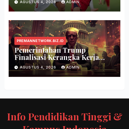
AGUSTUS 4, 2026
ADMIN
PREMANNETWORK.BIZ.ID
Pemerintahan Trump
Finalisasi Kerangka Kerja
Evaluasi Model AI Baru
AGUSTUS 4, 2026
ADMIN
Info Pendidikan Tinggi &