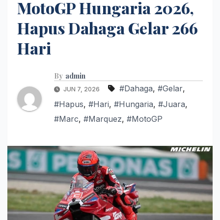
MotoGP Hungaria 2026,
Hapus Dahaga Gelar 266
Hari
By
admin
#Dahaga
,
#Gelar
,
JUN 7, 2026
#Hapus
,
#Hari
,
#Hungaria
,
#Juara
,
#Marc
,
#Marquez
,
#MotoGP