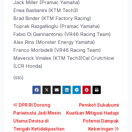
Jack Miller (Pramac Yamaha)
Enea Bastianini (KTM Tech3)
Brad Binder (KTM Factory Racing)
Toprak Razgatlioglu (Pramac Yamaha)
Fabio Di Giannantonio (VR46 Racing Team)
Alex Rins (Monster Energy Yamaha)
Franco Morbidelli (VR46 Racing Team)
Maverick Vinales (KTM Tech3)Cal Crutchlow
(LCR Honda)
(sto)
Navigasi
DPR RI Dorong
Pemkot Sukabumi
Pariwisata Jadi Mesin
Kuatkan Mitigasi Hadapi
pos
Utama Devisa di
Potensi Dampak
Tengah Ketidakpastian
Kekeringan