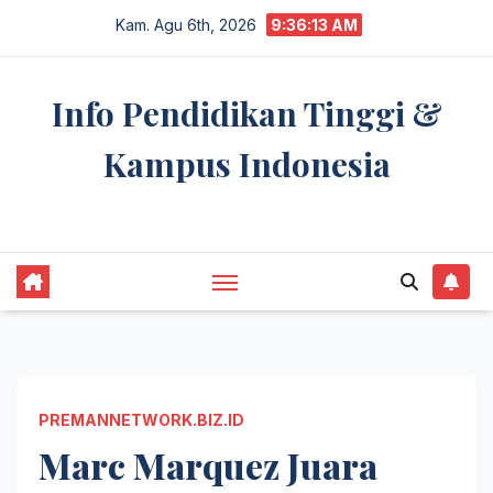
Skip
Kam. Agu 6th, 2026
9:36:14 AM
to
content
Info Pendidikan Tinggi &
Kampus Indonesia
premannetwork.biz.id
PREMANNETWORK.BIZ.ID
Marc Marquez Juara