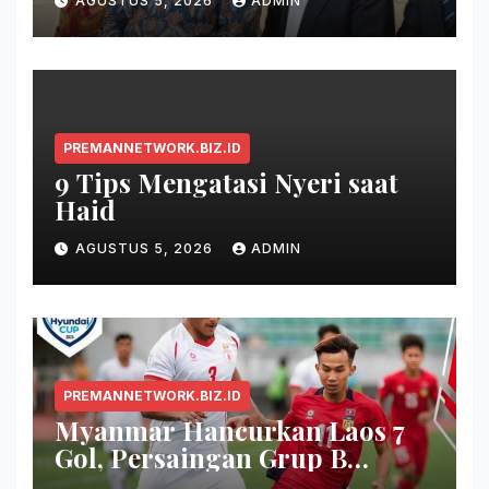
AGUSTUS 5, 2026
ADMIN
PREMANNETWORK.BIZ.ID
9 Tips Mengatasi Nyeri saat
Haid
AGUSTUS 5, 2026
ADMIN
PREMANNETWORK.BIZ.ID
Myanmar Hancurkan Laos 7
Gol, Persaingan Grup B
Memanas!