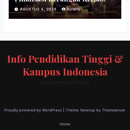
Evaluasi Model AI Baru
AGUSTUS 4, 2026
ADMIN
Info Pendidikan Tinggi &
Kampus Indonesia
premannetwork.biz.id
Proudly powered by WordPress
|
Theme: Newsup by
Themeansar
.
Home