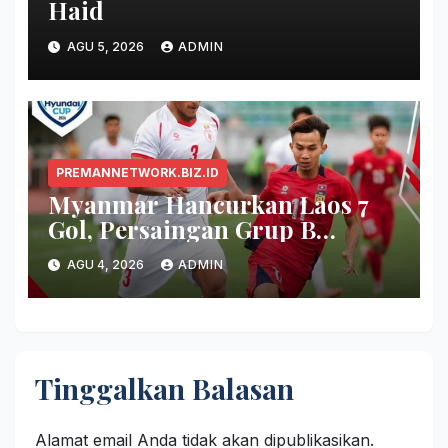
Haid
AGU 5, 2026
ADMIN
PREMANNETWORK.BIZ.ID
Myanmar Hancurkan Laos 7
Gol, Persaingan Grup B
Memanas!
AGU 4, 2026
ADMIN
Tinggalkan Balasan
Alamat email Anda tidak akan dipublikasikan.