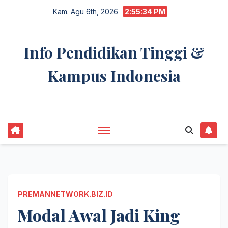
Skip
Kam. Agu 6th, 2026
2:55:35 PM
to
content
Info Pendidikan Tinggi &
Kampus Indonesia
premannetwork.biz.id
PREMANNETWORK.BIZ.ID
Modal Awal Jadi King