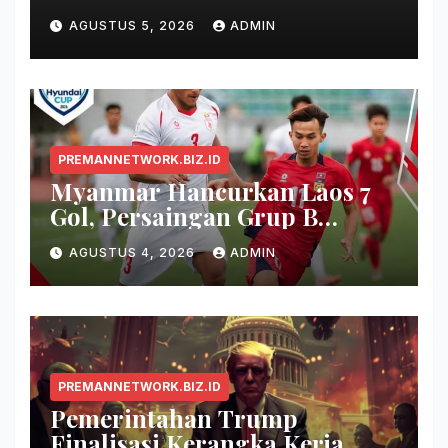
AGUSTUS 5, 2026
ADMIN
PREMANNETWORK.BIZ.ID
Myanmar Hancurkan Laos 7
Gol, Persaingan Grup B
Memanas!
AGUSTUS 4, 2026
ADMIN
PREMANNETWORK.BIZ.ID
Pemerintahan Trump
Finalisasi Kerangka Kerja